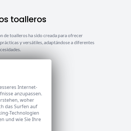
s toalleros
́n de toalleros ha sido creada para ofrecer
prácticas y versátiles, adaptándose a diferentes
ecesidades.
 toalleros
sseres Internet-
rfnisse anzupassen.
erstehen, woher
h das Surfen auf
king-Technologien
n und wie Sie Ihre