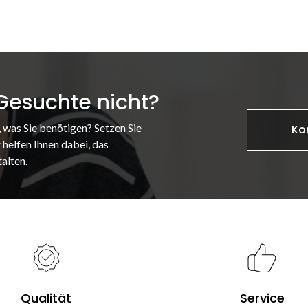
 Gesuchte nicht?
, was Sie benötigen? Setzen Sie
Ko
 helfen Ihnen dabei, das
alten.
Qualität
Service