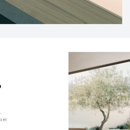
o
s
o el