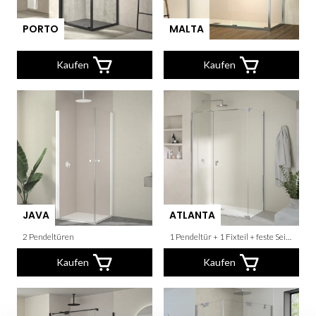
PORTO
MALTA
Kaufen
Kaufen
JAVA
ATLANTA
2 Pendeltüren
1 Pendeltür + 1 Fixteil + feste Seitenwand
Kaufen
Kaufen