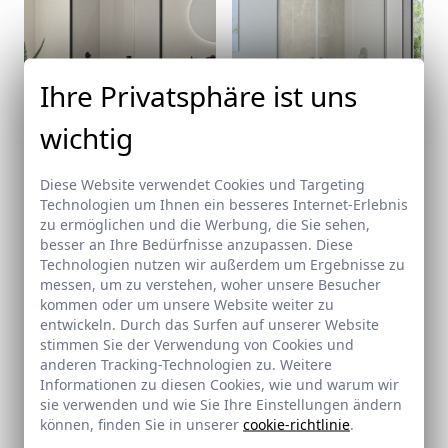
Ihre Privatsphäre ist uns
wichtig
SURÍN
BRUNEI
1 Pendeltür + 1 Fixteil + feste Seitenwand
2 Pendeltüren + 2 Fixteile
Diese Website verwendet Cookies und Targeting
Technologien um Ihnen ein besseres Internet-Erlebnis
Kaufen
Kaufen
zu ermöglichen und die Werbung, die Sie sehen,
besser an Ihre Bedürfnisse anzupassen. Diese
Technologien nutzen wir außerdem um Ergebnisse zu
messen, um zu verstehen, woher unsere Besucher
kommen oder um unsere Website weiter zu
entwickeln. Durch das Surfen auf unserer Website
stimmen Sie der Verwendung von Cookies und
anderen Tracking-Technologien zu. Weitere
Informationen zu diesen Cookies, wie und warum wir
sie verwenden und wie Sie Ihre Einstellungen ändern
SHANGHÁI
können, finden Sie in unserer
cookie-richtlinie
.
2 Pendeltüren + 1 Fixteil