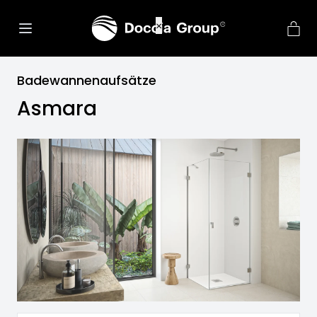
net::ERR_CONNECTION_REFU
×
Badewannenaufsätze
Asmara