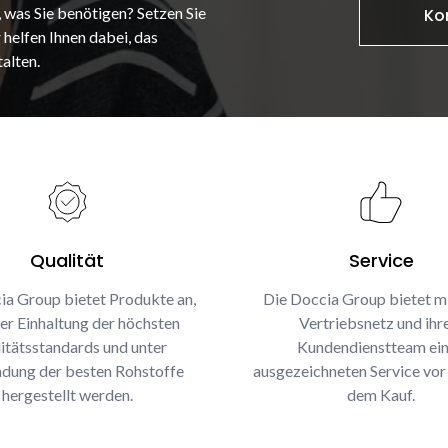
, was Sie benötigen? Setzen Sie
Ko
 helfen Ihnen dabei, das
alten.
Qualität
Service
ia Group bietet Produkte an,
Die Doccia Group bietet m
ter Einhaltung der höchsten
Vertriebsnetz und ih
itätsstandards und unter
Kundendienstteam ei
dung der besten Rohstoffe
ausgezeichneten Service vor
hergestellt werden.
dem Kauf.