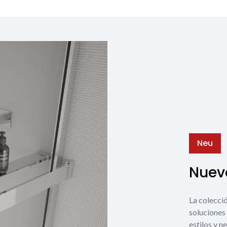
Neu
Nuevo
La coleccio
soluciones 
estilos y n