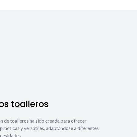
s toalleros
́n de toalleros ha sido creada para ofrecer
prácticas y versátiles, adaptándose a diferentes
ecesidades.