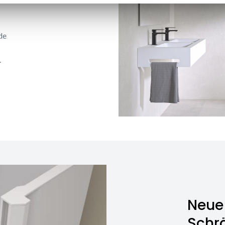
de
.
Neue 
Schr