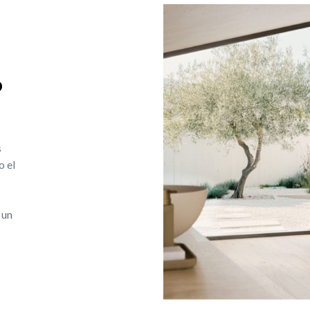
o
s
o el
 un