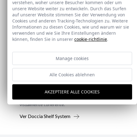
verstehen, woher unsere Besucher kommen oder um
unsere Website weiter zu entwickeln. Durch das Surfen
auf unserer Website stimmen Sie der Verwendung von
Cookies und anderen Tracking-Technologien zu. Weitere
Informationen zu diesen Cookies, wie und warum wir sie
verwenden und wie Sie Ihre Einstellungen ändern
können, finden Sie in unserer
cookie-richtlinie
.
Neu
Manage cookies
Doccia Shelf System
Alle Cookies ablehnen
Doccia presenta un conjunto que combina
AKZEPTIERE ALLE COOKIES
mampara de ducha y armario de cristal, pensado
para ofrecer una solución práctica, resistente y
visualmente coherente.
Ver Doccia Shelf System