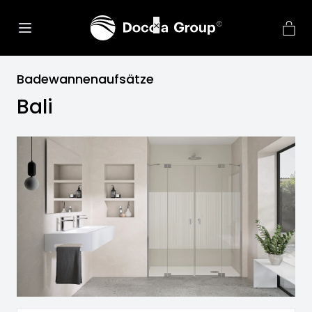
net::ERR_CONNECTION_REFU
×
Badewannenaufsätze
Bali