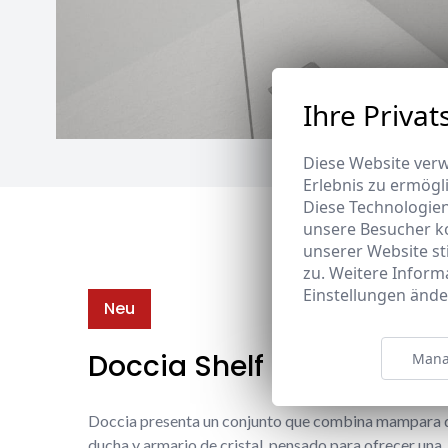
Ihre Privat
Diese Website verw
Erlebnis zu ermögl
Diese Technologie
unsere Besucher k
unserer Website s
zu. Weitere Inform
Einstellungen ände
Neu
Doccia Shelf System
Mana
Doccia presenta un conjunto que combina mampara 
ducha y armario de cristal, pensado para ofrecer una