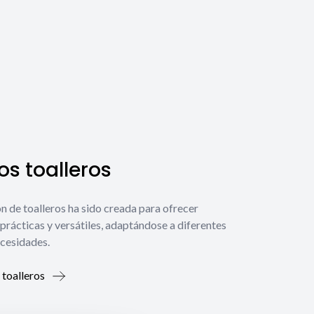
s toalleros
́n de toalleros ha sido creada para ofrecer
prácticas y versátiles, adaptándose a diferentes
ecesidades.
 toalleros