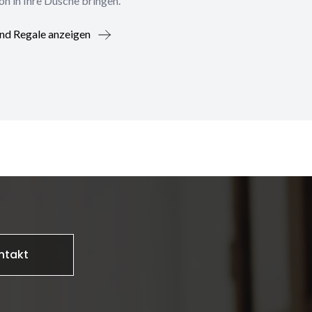
on in Ihre Dusche bringen.
nd Regale anzeigen
ntakt