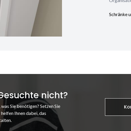
Organisati
Schränke u
 Gesuchte nicht?
, was Sie benötigen? Setzen Sie
Ko
 helfen Ihnen dabei, das
alten.