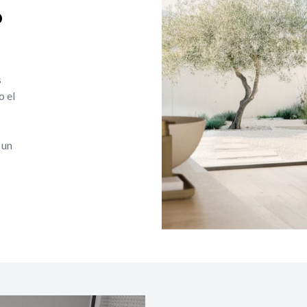
o
s
o el
 un