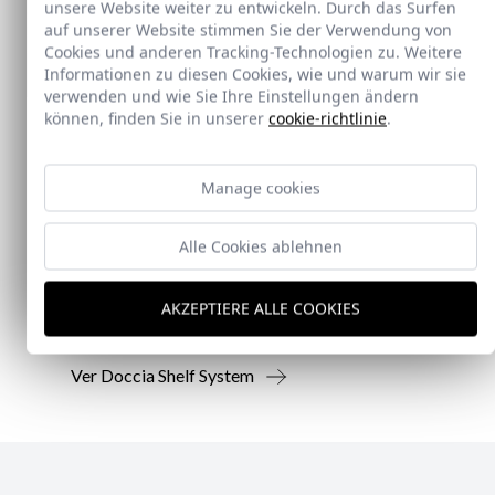
unsere Website weiter zu entwickeln. Durch das Surfen
auf unserer Website stimmen Sie der Verwendung von
Cookies und anderen Tracking-Technologien zu. Weitere
Informationen zu diesen Cookies, wie und warum wir sie
verwenden und wie Sie Ihre Einstellungen ändern
können, finden Sie in unserer
cookie-richtlinie
.
Neu
Manage cookies
Doccia Shelf System
Alle Cookies ablehnen
Doccia presenta un conjunto que combina
mampara de ducha y armario de cristal, pensado
AKZEPTIERE ALLE COOKIES
para ofrecer una solución práctica, resistente y
visualmente coherente.
Ver Doccia Shelf System