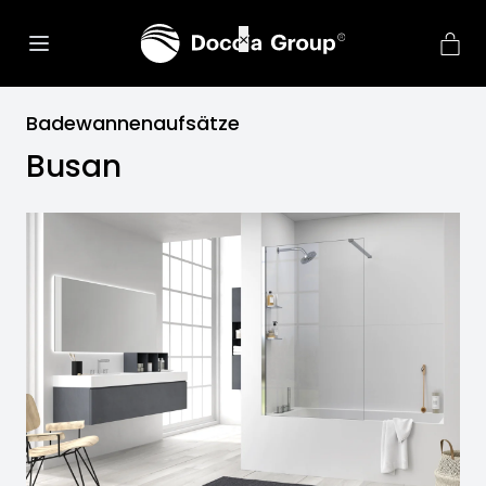
net::ERR_CONNECTION_REFU
×
Badewannenaufsätze
Busan