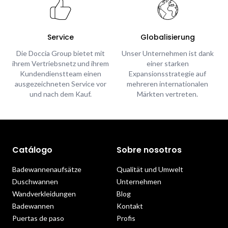
Service
Globalisierung
Die Doccia Group bietet mit
Unser Unternehmen ist dank
ihrem Vertriebsnetz und ihrem
einer starken
Kundendienstteam einen
Expansionsstrategie auf
ausgezeichneten Service vor
mehreren internationalen
und nach dem Kauf.
Märkten vertreten.
Catálogo
Sobre nosotros
Badewannenaufsätze
Qualität und Umwelt
Duschwannen
Unternehmen
Wandverkleidungen
Blog
Badewannen
Kontakt
Puertas de paso
Profis