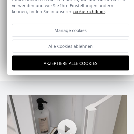
Neu
verwenden und wie Sie Ihre Einstellungen ändern
können, finden Sie in unserer
cookie-richtlinie
.
Doccia Shelf System
Manage cookies
Doccia presenta un conjunto que combina
mampara de ducha y armario de cristal, pensado
para ofrecer una solución práctica, resistente y
Alle Cookies ablehnen
visualmente coherente.
Ver Doccia Shelf System
AKZEPTIERE ALLE COOKIES