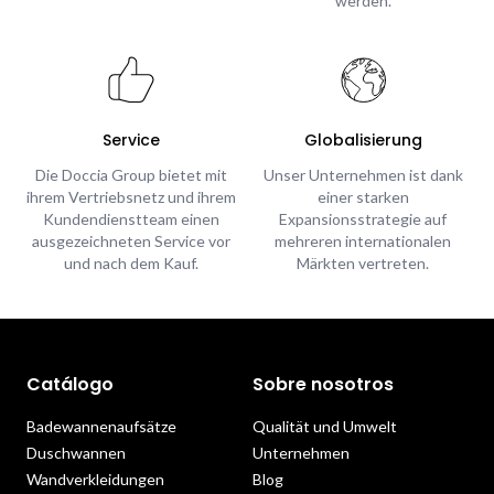
werden.
Service
Globalisierung
Die Doccia Group bietet mit
Unser Unternehmen ist dank
ihrem Vertriebsnetz und ihrem
einer starken
Kundendienstteam einen
Expansionsstrategie auf
ausgezeichneten Service vor
mehreren internationalen
und nach dem Kauf.
Märkten vertreten.
Catálogo
Sobre nosotros
Badewannenaufsätze
Qualität und Umwelt
Duschwannen
Unternehmen
Wandverkleidungen
Blog