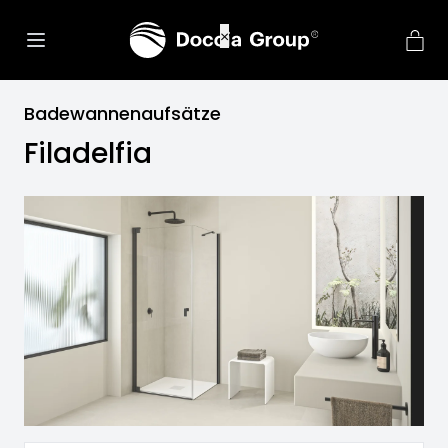
net::ERR_CONNECTION_REFU
×
Badewannenaufsätze
Filadelfia