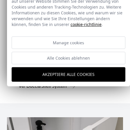
auf unserer Website stimmen Sie der Verwendung von
Cookies und anderen Tracking-Technologien zu. Weitere
Informationen zu diesen Cookies, wie und warum wir sie
verwenden und wie Sie Ihre Einstellungen ändern
können, finden Sie in unserer
cookie-richtlinie
.
Neu
Doccia Shelf System
Manage cookies
Doccia presenta un conjunto que combina
Alle Cookies ablehnen
mampara de ducha y armario de cristal, pensado
para ofrecer una solución práctica, resistente y
AKZEPTIERE ALLE COOKIES
visualmente coherente.
Ver Doccia Shelf System