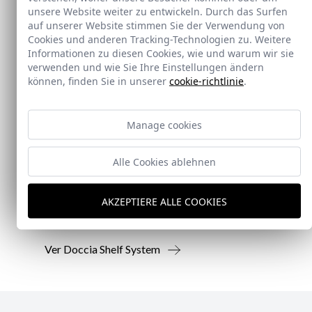
unsere Website weiter zu entwickeln. Durch das Surfen
auf unserer Website stimmen Sie der Verwendung von
Cookies und anderen Tracking-Technologien zu. Weitere
Informationen zu diesen Cookies, wie und warum wir sie
verwenden und wie Sie Ihre Einstellungen ändern
können, finden Sie in unserer
cookie-richtlinie
.
Neu
Manage cookies
Doccia Shelf System
Alle Cookies ablehnen
Doccia presenta un conjunto que combina
mampara de ducha y armario de cristal, pensado
AKZEPTIERE ALLE COOKIES
para ofrecer una solución práctica, resistente y
visualmente coherente.
Ver Doccia Shelf System