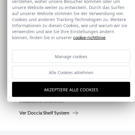
verstehen, woher unsere Besucher kommen oder um
unsere Website weiter zu entwickeln. Durch das Surfen
auf unserer Website stimmen Sie der Verwendung von
Cookies und anderen Tracking-Technologien zu. Weitere
Informationen zu diesen Cookies, wie und warum wir sie
verwenden und wie Sie Ihre Einstellungen ändern
können, finden Sie in unserer
cookie-richtlinie
.
Neu
Manage cookies
Doccia Shelf System
Alle Cookies ablehnen
Doccia presenta un conjunto que combina
mampara de ducha y armario de cristal, pensado
AKZEPTIERE ALLE COOKIES
para ofrecer una solución práctica, resistente y
visualmente coherente.
Ver Doccia Shelf System