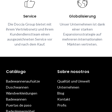
Service
Globalisierung
Die Doccia Group bietet mit
Unser Unternehmen ist dank
ihrem Vertriebsnetz und ihrem
einer starken
Kundendienstteam einen
Expansionsstrategie auf
ausgezeichneten Service vor
mehreren internationalen
und nach dem Kauf.
Märkten vertreten.
Catálogo
Sobre nosotros
Badewannenaufsätze
Qualität und Umwelt
Duschwannen
Unternehmen
Wandverkleidungen
Blog
Badewannen
Kontakt
Puertas de paso
Profis
Badezimmermöbel