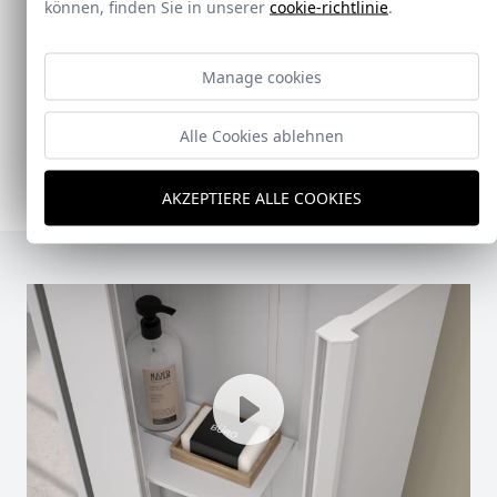
Doccia Shelf System
können, finden Sie in unserer
cookie-richtlinie
.
Doccia presenta un conjunto que combina
Manage cookies
mampara de ducha y armario de cristal, pensado
para ofrecer una solución práctica, resistente y
visualmente coherente.
Alle Cookies ablehnen
Ver Doccia Shelf System
AKZEPTIERE ALLE COOKIES