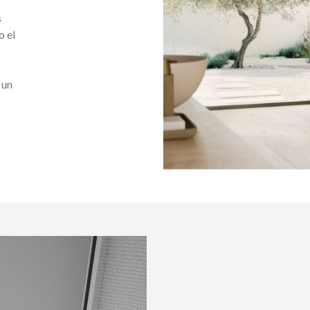
s
o el
 un