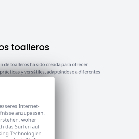
s toalleros
́n de toalleros ha sido creada para ofrecer
prácticas y versátiles, adaptándose a diferentes
ecesidades.
 toalleros
sseres Internet-
rfnisse anzupassen.
erstehen, woher
h das Surfen auf
king-Technologien