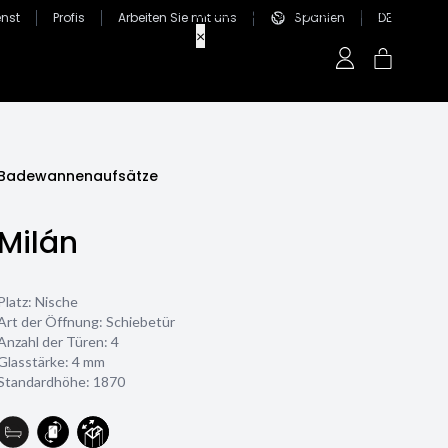
nst
Profis
Arbeiten Sie mit uns
Spanien
DE
Badewannenaufsätze
Milán
Platz: Nische
Art der Öffnung: Schiebetür
Anzahl der Türen: 4
Glasstärke:
4 mm
Standardhöhe: 1870