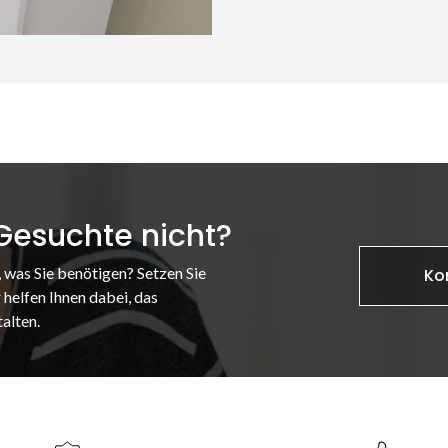
 Gesuchte nicht?
, was Sie benötigen? Setzen Sie
Ko
 helfen Ihnen dabei, das
alten.