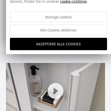
können, finden Sie in unserer
cookie-richtlinie
.
Doccia presenta un conjunto que combina
Manage cookies
mampara de ducha y armario de cristal, pensado
para ofrecer una solución práctica, resistente y
visualmente coherente.
Alle Cookies ablehnen
Ver Doccia Shelf System
AKZEPTIERE ALLE COOKIES