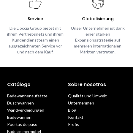
Service
Globalisierung
Die Doccia Group bietet mit
Unser Unternehmen ist dank
ihrem Vertriebsnetz und ihrem
einer starken
Kundendienstteam einen
Expansionsstrategie auf
ausgezeichneten Service vor
mehreren internationalen
und nach dem Kauf.
Märkten vertreten.
Catálogo
Sobre nosotros
Badewannenaufsätze
Qualität und Umwelt
Duschwannen
Unternehmen
Wandverkleidungen
Blog
Badewannen
Kontakt
Puertas de paso
Profis
Badezimmermöbel