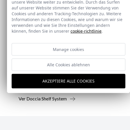
unsere Website weiter zu entwickeln. Durch das Surfen
auf unserer Website stimmen Sie der Verwendung von
Cookies und anderen Tracking-Technologien zu. Weitere
Informationen zu diesen Cookies, wie und warum wir sie
verwenden und wie Sie Ihre Einstellungen ändern
können, finden Sie in unserer
cookie-richtlinie
.
Neu
Manage cookies
Doccia Shelf System
Alle Cookies ablehnen
Doccia presenta un conjunto que combina
mampara de ducha y armario de cristal, pensado
AKZEPTIERE ALLE COOKIES
para ofrecer una solución práctica, resistente y
visualmente coherente.
Ver Doccia Shelf System