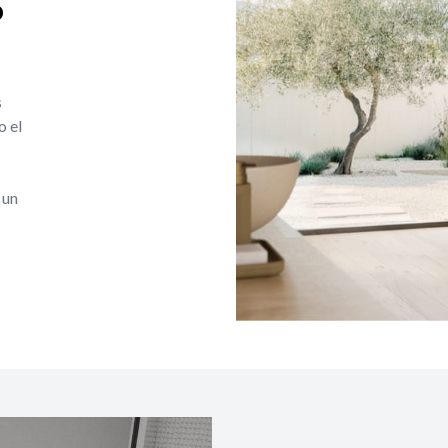
o
s
o el
 un