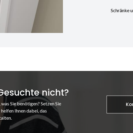
Schränke u
 Gesuchte nicht?
, was Sie benötigen? Setzen Sie
Ko
 helfen Ihnen dabei, das
alten.