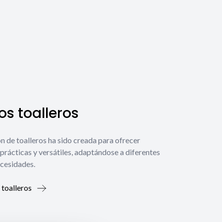
s toalleros
́n de toalleros ha sido creada para ofrecer
prácticas y versátiles, adaptándose a diferentes
ecesidades.
 toalleros