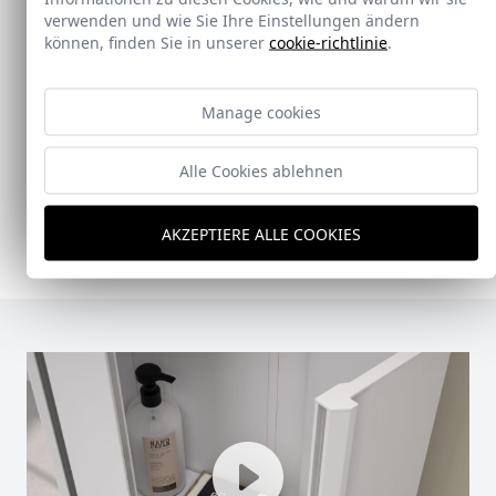
Neu
verwenden und wie Sie Ihre Einstellungen ändern
können, finden Sie in unserer
cookie-richtlinie
.
Doccia Shelf System
Manage cookies
Doccia presenta un conjunto que combina
mampara de ducha y armario de cristal, pensado
para ofrecer una solución práctica, resistente y
Alle Cookies ablehnen
visualmente coherente.
Ver Doccia Shelf System
AKZEPTIERE ALLE COOKIES