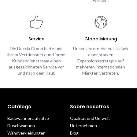
werden.
Service
Globalisierung
Die Doccia Group bietet mit
Unser Unternehmen ist dank
ihrem Vertriebsnetz und ihrem
einer starken
Kundendienstteam einen
Expansionsstrategie auf
ausgezeichneten Service vor
mehreren internationalen
und nach dem Kauf.
Märkten vertreten.
Catálogo
Sobre nosotros
Badewannenaufsätze
Qualität und Umwelt
Duschwannen
Unternehmen
Wandverkleidungen
Blog