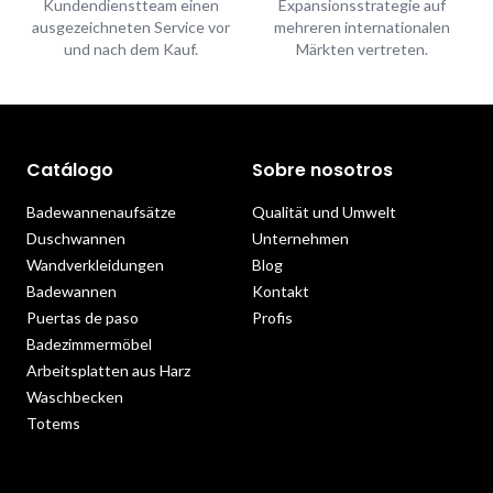
Kundendienstteam einen
Expansionsstrategie auf
ausgezeichneten Service vor
mehreren internationalen
und nach dem Kauf.
Märkten vertreten.
Catálogo
Sobre nosotros
Badewannenaufsätze
Qualität und Umwelt
Duschwannen
Unternehmen
Wandverkleidungen
Blog
Badewannen
Kontakt
Puertas de paso
Profis
Badezimmermöbel
Arbeitsplatten aus Harz
Waschbecken
Totems