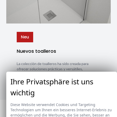
Neu
Nuevos toalleros
La colección de toalleros ha sido creada para
ofrecer soluciones prácticas y versátiles,
adaptándose a diferentes estilos y necesidades.
Ihre Privatsphäre ist uns
Ver nuevos toalleros
wichtig
Diese Website verwendet Cookies und Targeting
Technologien um Ihnen ein besseres Internet-Erlebnis zu
ermöglichen und die Werbung, die Sie sehen, besser an