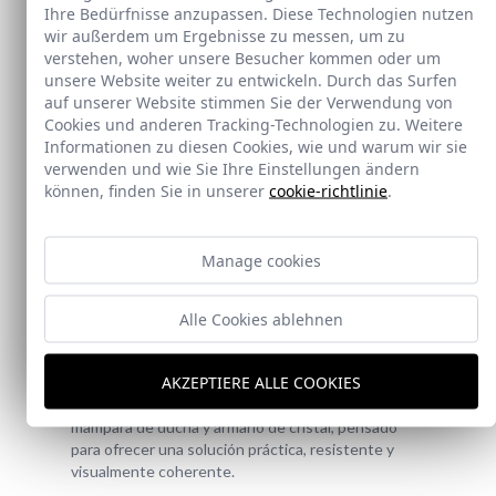
Ihre Bedürfnisse anzupassen. Diese Technologien nutzen
wir außerdem um Ergebnisse zu messen, um zu
verstehen, woher unsere Besucher kommen oder um
unsere Website weiter zu entwickeln. Durch das Surfen
auf unserer Website stimmen Sie der Verwendung von
Cookies und anderen Tracking-Technologien zu. Weitere
Informationen zu diesen Cookies, wie und warum wir sie
verwenden und wie Sie Ihre Einstellungen ändern
können, finden Sie in unserer
cookie-richtlinie
.
Manage cookies
Neu
Alle Cookies ablehnen
Doccia Shelf System
AKZEPTIERE ALLE COOKIES
Doccia presenta un conjunto que combina
mampara de ducha y armario de cristal, pensado
para ofrecer una solución práctica, resistente y
visualmente coherente.