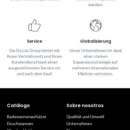
werden.
Service
Globalisierung
Die Doccia Group bietet mit
Unser Unternehmen ist dank
ihrem Vertriebsnetz und ihrem
einer starken
Kundendienstteam einen
Expansionsstrategie auf
ausgezeichneten Service vor
mehreren internationalen
und nach dem Kauf.
Märkten vertreten.
Catálogo
Sobre nosotros
Badewannenaufsätze
Qualität und Umwelt
Duschwannen
Unternehmen