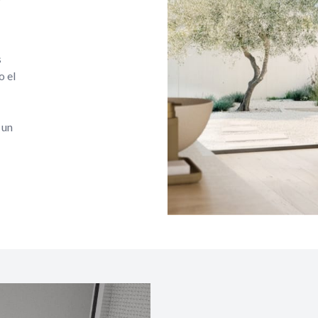
s
o el
 un