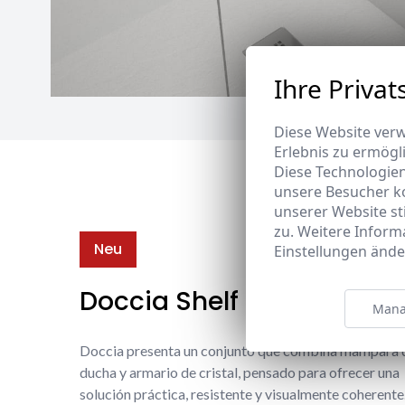
Ihre Privat
Diese Website verw
Erlebnis zu ermögl
Diese Technologie
unsere Besucher k
unserer Website s
zu. Weitere Inform
Neu
Einstellungen ände
Doccia Shelf System
Mana
Doccia presenta un conjunto que combina mampara 
ducha y armario de cristal, pensado para ofrecer una
solución práctica, resistente y visualmente coherente