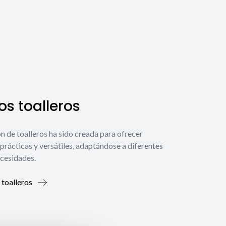
s toalleros
́n de toalleros ha sido creada para ofrecer
prácticas y versátiles, adaptándose a diferentes
ecesidades.
 toalleros