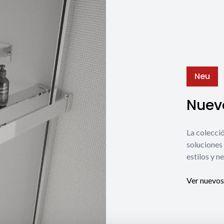
Neu
Nuevo
La coleccio
soluciones 
estilos y n
Ver nuevos