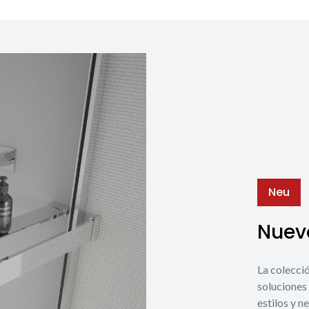
Neu
Nuevo
La coleccio
soluciones 
estilos y n