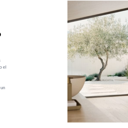
o
s
o el
 un