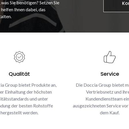
, was Sie benötigen? Setzen Sie
Ko
 helfen Ihnen dabei, das
alten.
Qualität
Service
ia Group bietet Produkte an,
Die Doccia Group bietet m
ter Einhaltung der höchsten
Vertriebsnetz und ih
itätsstandards und unter
Kundendienstteam ei
dung der besten Rohstoffe
ausgezeichneten Service vor
hergestellt werden.
dem Kauf.