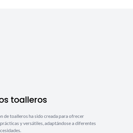
s toalleros
́n de toalleros ha sido creada para ofrecer
prácticas y versátiles, adaptándose a diferentes
ecesidades.