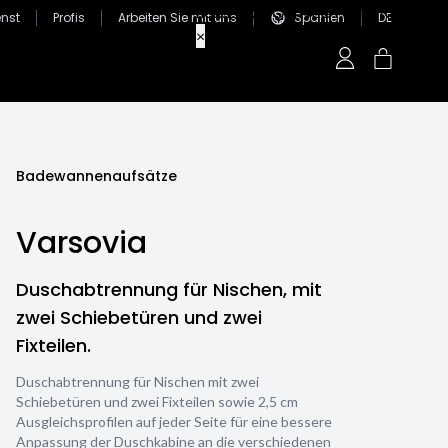
nst
Profis
Arbeiten Sie mit uns
Spanien
DE
Badewannenaufsätze
Varsovia
Duschabtrennung für Nischen, mit
zwei Schiebetüren und zwei
Fixteilen.
Duschabtrennung für Nischen mit zwei
Schiebetüren und zwei Fixteilen sowie 2,5 cm
Ausgleichsprofilen auf jeder Seite für eine bessere
Anpassung der Duschkabine an die verschiedenen