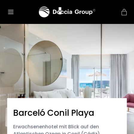
net::ERR_CONNECTION_REFUSED
×
Barceló Conil Playa
Erwachsenenhotel mit Blick auf den
Atlantischen Ozean in Conil (Cádiz)