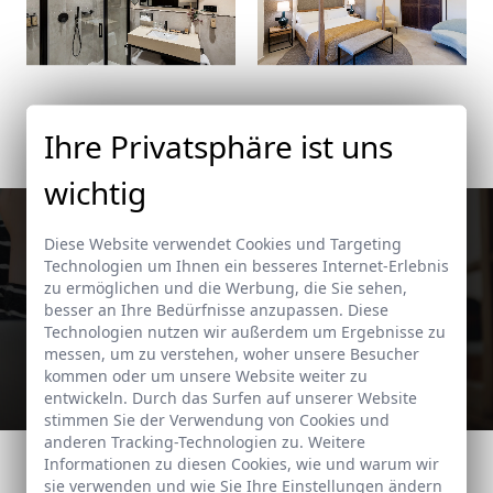
Ihre Privatsphäre ist uns
wichtig
Sie finden das Gesuchte nicht?
Diese Website verwendet Cookies und Targeting
Technologien um Ihnen ein besseres Internet-Erlebnis
Sie können nicht genau das finden, was Sie benötigen? Setzen
zu ermöglichen und die Werbung, die Sie sehen,
Sie sich mit uns in Verbindung und wir helfen Ihnen dabei, das
besser an Ihre Bedürfnisse anzupassen. Diese
Badezimmer Ihrer Träume zu gestalten.
Technologien nutzen wir außerdem um Ergebnisse zu
messen, um zu verstehen, woher unsere Besucher
Kontakt
kommen oder um unsere Website weiter zu
entwickeln. Durch das Surfen auf unserer Website
stimmen Sie der Verwendung von Cookies und
anderen Tracking-Technologien zu. Weitere
Informationen zu diesen Cookies, wie und warum wir
sie verwenden und wie Sie Ihre Einstellungen ändern