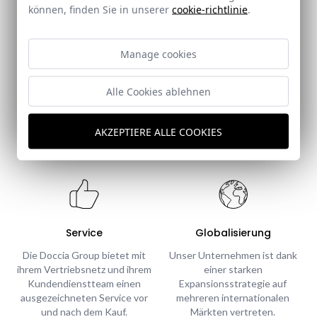
können, finden Sie in unserer
cookie-richtlinie
.
Personalisierung
Qualität
Manage cookies
Einer der Werte, die unser
Die Doccia Group bietet
Unternehmen auszeichnen,
Produkte an, die unter
ist die Möglichkeit, die
Einhaltung der höchsten
Alle Cookies ablehnen
Produkte nach Ihrem
Qualitätsstandards und unter
Geschmack und Ihren
Verwendung der besten
Bedürfnissen zu gestalten.
Rohstoffe hergestellt
AKZEPTIERE ALLE COOKIES
werden.
Service
Globalisierung
Die Doccia Group bietet mit
Unser Unternehmen ist dank
ihrem Vertriebsnetz und ihrem
einer starken
Kundendienstteam einen
Expansionsstrategie auf
ausgezeichneten Service vor
mehreren internationalen
und nach dem Kauf.
Märkten vertreten.