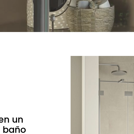
en un
u baño