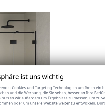
Mampara d
sphäre ist uns wichtig
Disponible en versiones co
necesidades de cada espaci
endet Cookies und Targeting Technologien um Ihnen ein be
ichen und die Werbung, die Sie sehen, besser an Ihre Bedü
n nutzen wir außerdem um Ergebnisse zu messen, um zu v
ommen oder um unsere Website weiter zu entwickeln. Durc