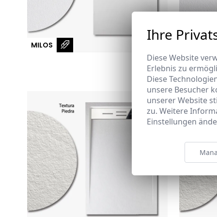
Ihre Privat
FUEGO E
MILOS
FRONTAL
Diese Website verw
Erlebnis zu ermögl
Diese Technologie
unsere Besucher k
unserer Website s
zu. Weitere Inform
Einstellungen ände
Mana