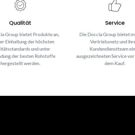
Qualität
Service
ia Group bietet Produkte an,
Die Doccia Group bietet m
ter Einhaltung der höchsten
Vertriebsnetz und ih
itätsstandards und unter
Kundendienstteam ei
dung der besten Rohstoffe
ausgezeichneten Service vor
hergestellt werden.
dem Kauf.