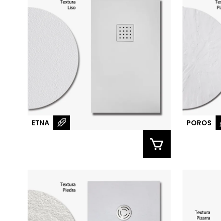
ETNA
POROS