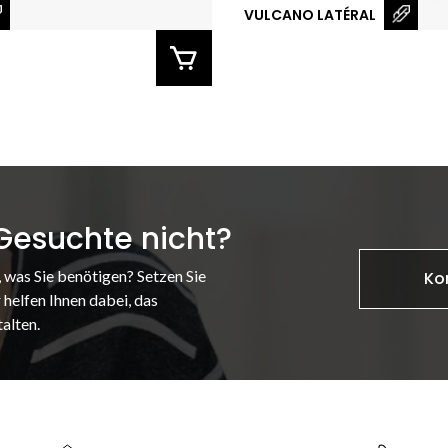
VULCANO LATÉRAL
 Gesuchte nicht?
, was Sie benötigen? Setzen Sie
Ko
 helfen Ihnen dabei, das
alten.