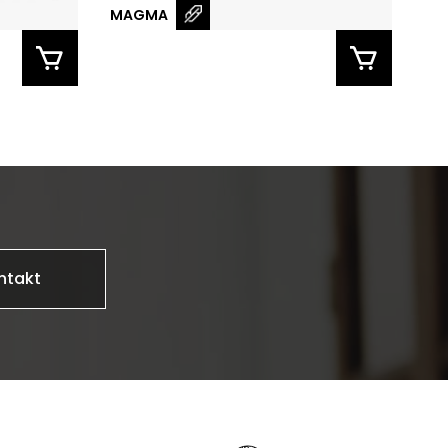
MAGMA
ntakt