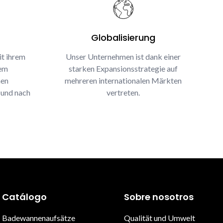
Globalisierung
it ihrem
Unser Unternehmen ist dank einer
rem
starken Expansionsstrategie auf
nen
mehreren internationalen Märkten
 und nach
vertreten.
Catálogo
Sobre nosotros
Badewannenaufsätze
Qualität und Umwelt