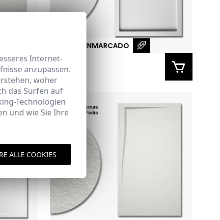
COLIMA ENMARCADO
sseres Internet-
rfnisse anzupassen.
erstehen, woher
h das Surfen auf
king-Technologien
n und wie Sie Ihre
RE ALLE COOKIES