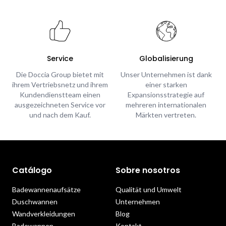
Service
Globalisierung
Die Doccia Group bietet mit
Unser Unternehmen ist dank
ihrem Vertriebsnetz und ihrem
einer starken
Kundendienstteam einen
Expansionsstrategie auf
ausgezeichneten Service vor
mehreren internationalen
und nach dem Kauf.
Märkten vertreten.
Catálogo
Sobre nosotros
Badewannenaufsätze
Qualität und Umwelt
Duschwannen
Unternehmen
Wandverkleidungen
Blog
Badewannen
Kontakt