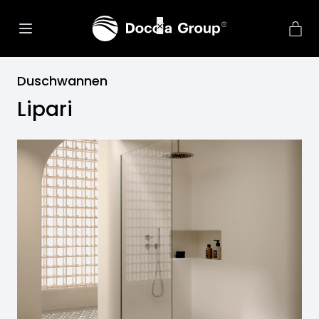
net::ERR_CONNECTION_REFU
×
Duschwannen
Lipari