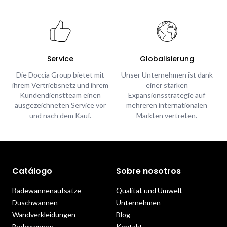
Service
Globalisierung
Die Doccia Group bietet mit
Unser Unternehmen ist dank
ihrem Vertriebsnetz und ihrem
einer starken
Kundendienstteam einen
Expansionsstrategie auf
ausgezeichneten Service vor
mehreren internationalen
und nach dem Kauf.
Märkten vertreten.
Catálogo
Sobre nosotros
Badewannenaufsätze
Qualität und Umwelt
Duschwannen
Unternehmen
Wandverkleidungen
Blog
Badewannen
Kontakt