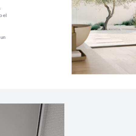
s
o el
 un