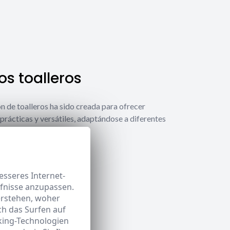
s toalleros
́n de toalleros ha sido creada para ofrecer
prácticas y versátiles, adaptándose a diferentes
ecesidades.
 toalleros
sseres Internet-
rfnisse anzupassen.
erstehen, woher
h das Surfen auf
king-Technologien