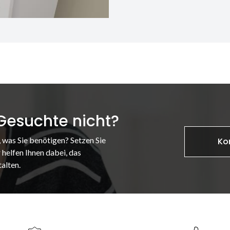
 Gesuchte nicht?
, was Sie benötigen? Setzen Sie
Ko
 helfen Ihnen dabei, das
alten.