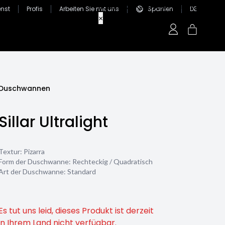
nst
Profis
Arbeiten Sie mit uns
Spanien
DE
Duschwannen
Sillar Ultralight
Textur:
Pizarra
Form der Duschwanne:
Rechteckig / Quadratisch
Art der Duschwanne:
Standard
Es tut uns leid, dieses Produkt ist derzeit
in Ihrem Land nicht verfügbar.