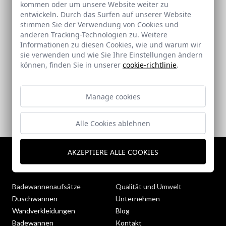
kommen oder um unsere Website weiter zu
entwickeln. Durch das Surfen auf unserer Website
stimmen Sie der Verwendung von Cookies und
anderen Tracking-Technologien zu. Weitere
Informationen zu diesen Cookies, wie und warum wir
sie verwenden und wie Sie Ihre Einstellungen ändern
Service
Globalisierung
können, finden Sie in unserer
cookie-richtlinie
.
Die Doccia Group bietet mit
Unser Unternehmen ist dank
ihrem Vertriebsnetz und ihrem
einer starken
Kundendienstteam einen
Expansionsstrategie auf
Manage cookies
ausgezeichneten Service vor
mehreren internationalen
und nach dem Kauf.
Märkten vertreten.
Alle Cookies ablehnen
AKZEPTIERE ALLE COOKIES
Catálogo
Sobre nosotros
Badewannenaufsätze
Qualität und Umwelt
Duschwannen
Unternehmen
Wandverkleidungen
Blog
Badewannen
Kontakt