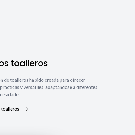
s toalleros
́n de toalleros ha sido creada para ofrecer
prácticas y versátiles, adaptándose a diferentes
ecesidades.
 toalleros