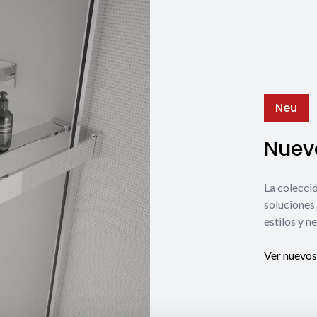
Neu
Nuevo
La coleccio
soluciones 
estilos y n
Ver nuevos