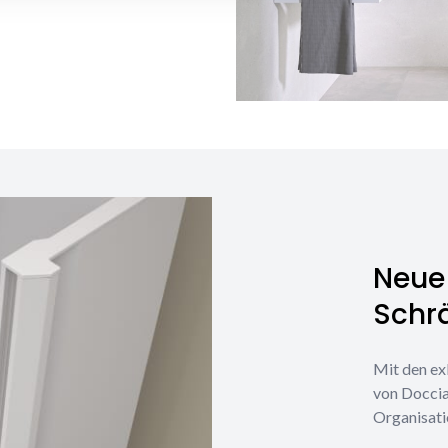
Neue 
Schr
Mit den ex
von Doccia
Organisati