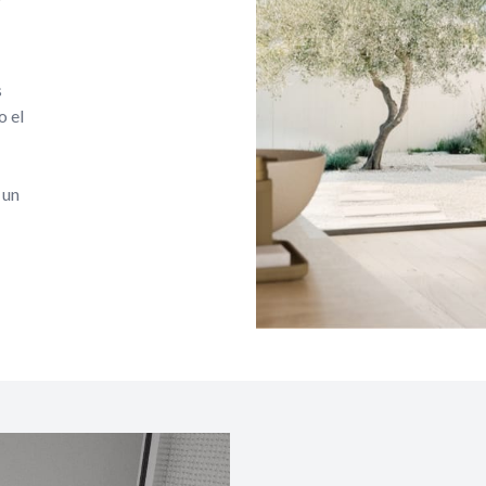
s
o el
 un