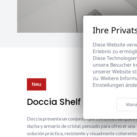
Ihre Privat
Diese Website verw
Erlebnis zu ermögl
Diese Technologie
unsere Besucher k
unserer Website s
zu. Weitere Inform
Neu
Einstellungen ände
Doccia Shelf System
Mana
Doccia presenta un conjunto que combina mampara 
ducha y armario de cristal, pensado para ofrecer una
solución práctica, resistente y visualmente coherente