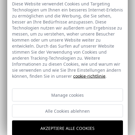
Diese Website verwendet Cookies und Targeting
Technologien um Ihnen ein besseres Internet-Erlebnis
zu ermöglichen und die Werbung, die Sie sehen,
besser an Ihre Bedürfnisse anzupassen. Diese
Personalisierung
Qualität
Technologien nutzen wir außerdem um Ergebnisse zu
messen, um zu verstehen, woher unsere Besucher
Einer der Werte, die unser
Die Doccia Group bietet
kommen oder um unsere Website weiter zu
Unternehmen auszeichnen,
Produkte an, die unter
entwickeln. Durch das Surfen auf unserer Website
ist die Möglichkeit, die
Einhaltung der höchsten
stimmen Sie der Verwendung von Cookies und
Produkte nach Ihrem
Qualitätsstandards und unter
anderen Tracking-Technologien zu. Weitere
Geschmack und Ihren
Verwendung der besten
Informationen zu diesen Cookies, wie und warum wir
Bedürfnissen zu gestalten.
Rohstoffe hergestellt
sie verwenden und wie Sie Ihre Einstellungen ändern
werden.
können, finden Sie in unserer
cookie-richtlinie
.
Manage cookies
Service
Globalisierung
Alle Cookies ablehnen
Die Doccia Group bietet mit
Unser Unternehmen ist dank
ihrem Vertriebsnetz und ihrem
einer starken
AKZEPTIERE ALLE COOKIES
Kundendienstteam einen
Expansionsstrategie auf