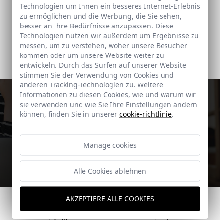
Technologien um Ihnen ein besseres Internet-Erlebnis
zu ermöglichen und die Werbung, die Sie sehen,
LARES
NEREIDA
besser an Ihre Bedürfnisse anzupassen. Diese
Einbauwaschbecken
Aufsatzwaschbecken
Technologien nutzen wir außerdem um Ergebnisse zu
messen, um zu verstehen, woher unsere Besucher
Kaufen
Kaufen
kommen oder um unsere Website weiter zu
entwickeln. Durch das Surfen auf unserer Website
stimmen Sie der Verwendung von Cookies und
anderen Tracking-Technologien zu. Weitere
Sie finden das Gesuchte nicht?
Informationen zu diesen Cookies, wie und warum wir
sie verwenden und wie Sie Ihre Einstellungen ändern
Sie können nicht genau das finden, was Sie benötigen? Setzen
können, finden Sie in unserer
cookie-richtlinie
.
Sie sich mit uns in Verbindung und wir helfen Ihnen dabei, das
Badezimmer Ihrer Träume zu gestalten.
Manage cookies
Kontakt
Alle Cookies ablehnen
AKZEPTIERE ALLE COOKIES