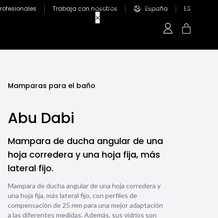
Profesionales
Trabaja con nosotros
España
ES
Mamparas para el baño
Abu Dabi
Mampara de ducha angular de una
hoja corredera y una hoja fija, más
lateral fijo.
Mampara de ducha angular de una hoja corredera y
una hoja fija, más lateral fijo, con perfiles de
compensación de 25 mm para una mejor adaptación
a las diferentes medidas. Además, sus vidrios son