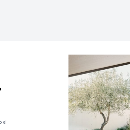
o
s
o el