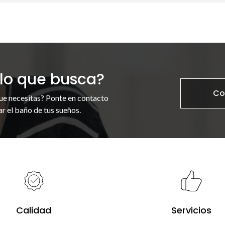
lo que busca?
Co
ue necesitas? Ponte en contacto
r el baño de tus sueños.
Calidad
Servicios