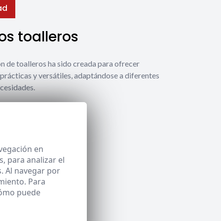
ad
s toalleros
́n de toalleros ha sido creada para ofrecer
prácticas y versátiles, adaptándose a diferentes
ecesidades.
 toalleros
avegación en
 para analizar el
. Al navegar por
miento. Para
 cómo puede