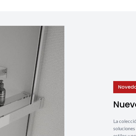
Noved
Nuevo
La coleccio
soluciones 
estilos y n