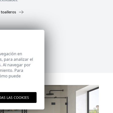
 toalleros
avegación en
 para analizar el
. Al navegar por
miento. Para
 cómo puede
DAS LAS COOKIES