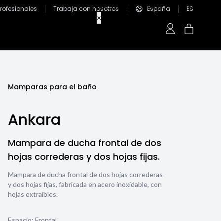
Profesionales
Trabaja con nosotros
España
ES
Mamparas para el baño
Ankara
Mampara de ducha frontal de dos
hojas correderas y dos hojas fijas.
Mampara de ducha frontal de dos hojas correderas
y dos hojas fijas, fabricada en acero inoxidable, con
hojas extraibles.
Espacio: Frontal