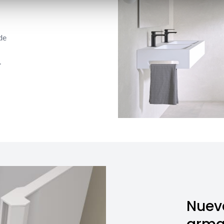
de
.
Nuev