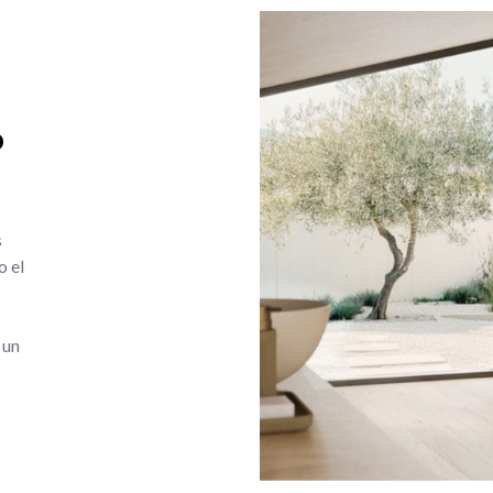
o
s
o el
 un