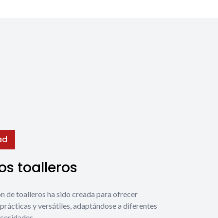
ad
s toalleros
́n de toalleros ha sido creada para ofrecer
prácticas y versátiles, adaptándose a diferentes
ecesidades.