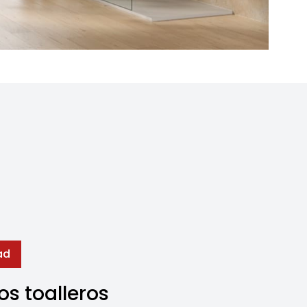
ad
s toalleros