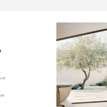
o
s
o el
 un