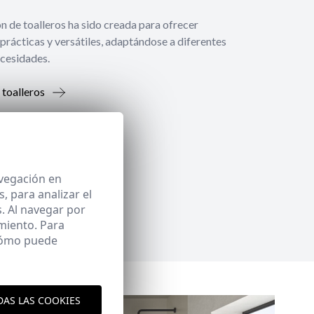
́n de toalleros ha sido creada para ofrecer
prácticas y versátiles, adaptándose a diferentes
ecesidades.
 toalleros
avegación en
 para analizar el
. Al navegar por
miento. Para
 cómo puede
DAS LAS COOKIES