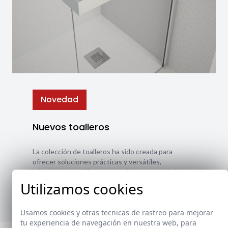
Novedad
Nuevos toalleros
La colección de toalleros ha sido creada para
ofrecer soluciones prácticas y versátiles,
adaptándose a diferentes estilos y necesidades.
Utilizamos cookies
Ver nuevos toalleros
Usamos cookies y otras tecnicas de rastreo para mejorar
tu experiencia de navegación en nuestra web, para