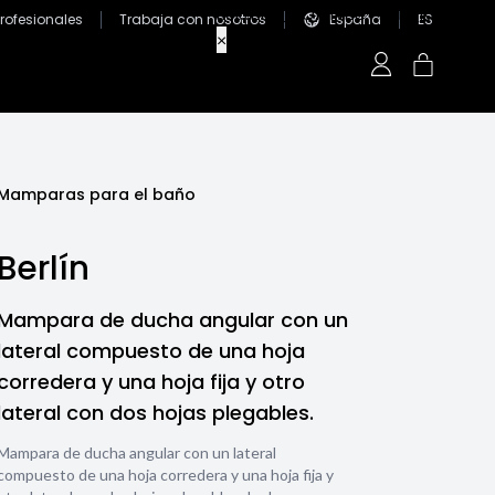
Profesionales
Trabaja con nosotros
España
ES
Mamparas para el baño
Berlín
Mampara de ducha angular con un
lateral compuesto de una hoja
corredera y una hoja fija y otro
lateral con dos hojas plegables.
Mampara de ducha angular con un lateral
compuesto de una hoja corredera y una hoja fija y