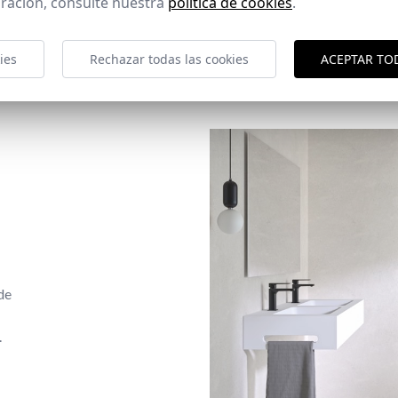
ración, consulte nuestra
política de cookies
.
ies
Rechazar todas las cookies
ACEPTAR TO
de
.