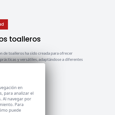
ad
s toalleros
́n de toalleros ha sido creada para ofrecer
prácticas y versátiles, adaptándose a diferentes
ecesidades.
 toalleros
avegación en
 para analizar el
. Al navegar por
miento. Para
 cómo puede