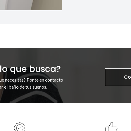
lo que busca?
Co
ue necesitas? Ponte en contacto
r el baño de tus sueños.