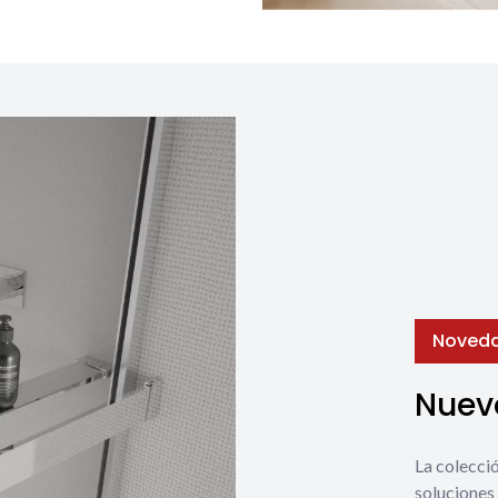
Noved
Nuevo
La coleccio
soluciones 