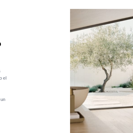
o
s
o el
 un