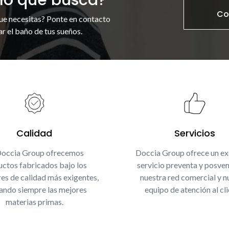
Co
ue necesitas? Ponte en contacto
r el baño de tus sueños.
Calidad
Servicios
Doccia Group ofrecemos
Doccia Group ofrece un ex
ctos fabricados bajo los
servicio preventa y posven
es de calidad más exigentes,
nuestra red comercial y n
zando siempre las mejores
equipo de atención al cli
materias primas.