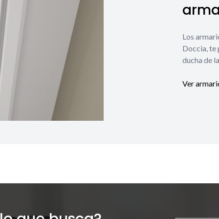
armar
Los armari
Doccia, te
ducha de la
Ver armari
lo que busca?