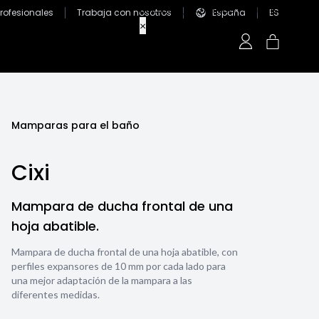
Profesionales
Trabaja con nosotros
España
ES
Mamparas para el baño
Cixi
Mampara de ducha frontal de una
hoja abatible.
Mampara de ducha frontal de una hoja abatible, con
perfiles expansores de 10 mm por cada lado para
una mejor adaptación de la mampara a las
diferentes medidas.