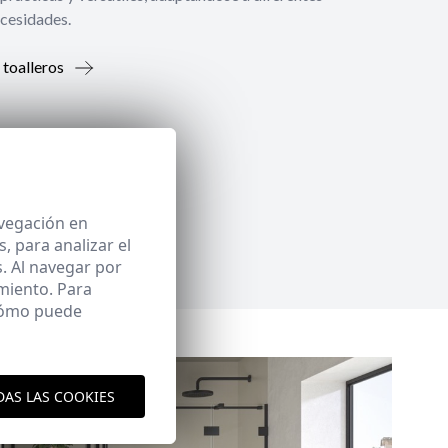
ecesidades.
 toalleros
avegación en
 para analizar el
. Al navegar por
miento. Para
 cómo puede
DAS LAS COOKIES