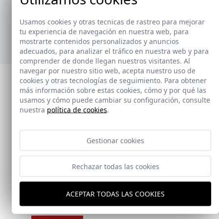
ofrecer soluciones prácticas y versátiles,
adaptándose a diferentes estilos y necesidades.
Usamos cookies y otras tecnicas de rastreo para mejorar
tu experiencia de navegación en nuestra web, para
Ver nuevos toalleros
mostrarte contenidos personalizados y anuncios
adecuados, para analizar el tráfico en nuestra web y para
comprender de donde llegan nuestros visitantes. Al
navegar por nuestro sitio web, acepta nuestro uso de
cookies y otras tecnologías de seguimiento. Para obtener
más información sobre estas cookies, cómo y por qué las
usamos y cómo puede cambiar su configuración, consulte
nuestra
política de cookies
.
Gestionar cookies
Rechazar todas las cookies
ACEPTAR TODAS LAS COOKIES