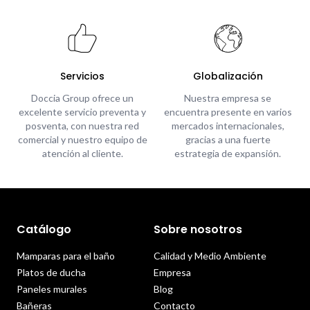
Servicios
Globalización
Doccia Group ofrece un
Nuestra empresa se
excelente servicio preventa y
encuentra presente en varios
posventa, con nuestra red
mercados internacionales,
comercial y nuestro equipo de
gracias a una fuerte
atención al cliente.
estrategia de expansión.
Catálogo
Sobre nosotros
Mamparas para el baño
Calidad y Medio Ambiente
Platos de ducha
Empresa
Paneles murales
Blog
Bañeras
Contacto