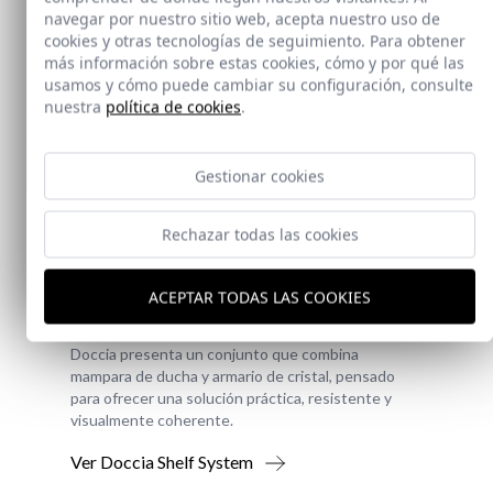
navegar por nuestro sitio web, acepta nuestro uso de
cookies y otras tecnologías de seguimiento. Para obtener
más información sobre estas cookies, cómo y por qué las
usamos y cómo puede cambiar su configuración, consulte
nuestra
política de cookies
.
Gestionar cookies
Rechazar todas las cookies
Novedad
ACEPTAR TODAS LAS COOKIES
Doccia Shelf System
Doccia presenta un conjunto que combina
mampara de ducha y armario de cristal, pensado
para ofrecer una solución práctica, resistente y
visualmente coherente.
Ver Doccia Shelf System