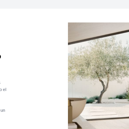
o
s
o el
 un