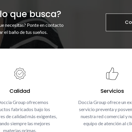
lo que busca?
Co
ue necesitas? Ponte en contacto
r el baño de tus sueños.
Calidad
Servicios
Doccia Group ofrecemos
Doccia Group ofrece un ex
ctos fabricados bajo los
servicio preventa y posven
es de calidad más exigentes,
nuestra red comercial y n
zando siempre las mejores
equipo de atención al cli
materias primas.