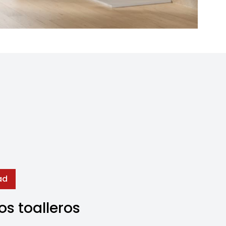
ad
s toalleros