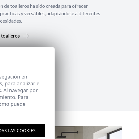
́n de toalleros ha sido creada para ofrecer
prácticas y versátiles, adaptándose a diferentes
ecesidades.
 toalleros
avegación en
 para analizar el
. Al navegar por
miento. Para
 cómo puede
DAS LAS COOKIES