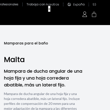
Profesionales
Trabaja con nosotros
España
ES
Mamparas para el baño
Malta
Mampara de ducha angular de una
hoja fija y una hoja corredera
abatible, más un lateral fijo.
Mampara de ducha angular de una hoja fija y una
hoja corredera abatible, más un lateral fijo. Incluye
perfiles de compensación de 20 mmm para una
mejor adaptación de la mampara a las diferentes