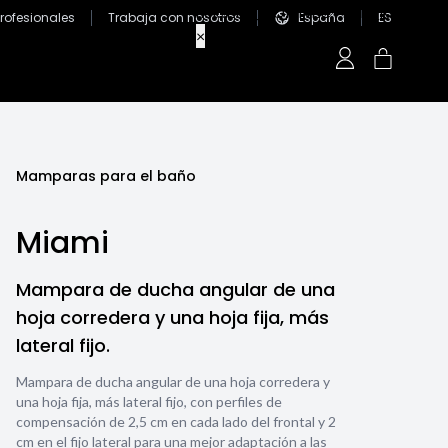
Profesionales
Trabaja con nosotros
España
ES
Mamparas para el baño
Miami
Mampara de ducha angular de una
hoja corredera y una hoja fija, más
lateral fijo.
Mampara de ducha angular de una hoja corredera y
una hoja fija, más lateral fijo, con perfiles de
compensación de 2,5 cm en cada lado del frontal y 2
cm en el fijo lateral para una mejor adaptación a las