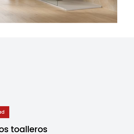
ad
s toalleros