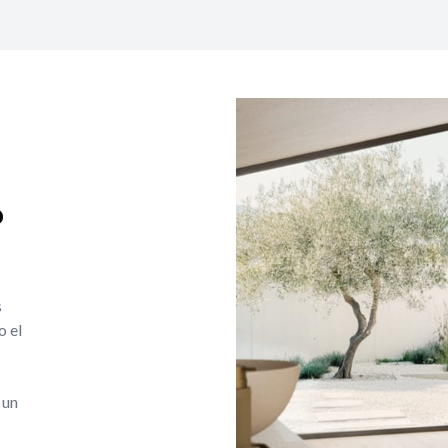
o
s
o el
 un