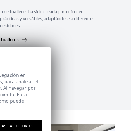
́n de toalleros ha sido creada para ofrecer
prácticas y versátiles, adaptándose a diferentes
ecesidades.
 toalleros
avegación en
 para analizar el
. Al navegar por
miento. Para
 cómo puede
DAS LAS COOKIES