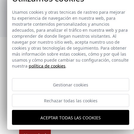
ofrecer soluciones prácticas y versátiles,
adaptándose a diferentes estilos y necesidades.
Usamos cookies y otras tecnicas de rastreo para mejorar
tu experiencia de navegación en nuestra web, para
Ver nuevos toalleros
mostrarte contenidos personalizados y anuncios
adecuados, para analizar el tráfico en nuestra web y para
comprender de donde llegan nuestros visitantes. Al
navegar por nuestro sitio web, acepta nuestro uso de
cookies y otras tecnologías de seguimiento. Para obtener
más información sobre estas cookies, cómo y por qué las
usamos y cómo puede cambiar su configuración, consulte
nuestra
política de cookies
.
Gestionar cookies
Rechazar todas las cookies
ACEPTAR TODAS LAS COOKIES