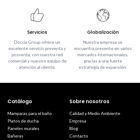
Servicios
Globalización
Doccia Group ofrece un
Nuestra empresa se
excelente servicio preventa y
encuentra presente en varios
posventa, con nuestra red
mercados internacionales,
comercial y nuestro equipo de
gracias a una fuerte
atención al cliente.
estrategia de expansión.
Catálogo
Sobre nosotros
Mamparas para el baño
Calidad y Medio Ambiente
Platos de ducha
Empresa
Paneles murales
Blog
Bañeras
Contacto