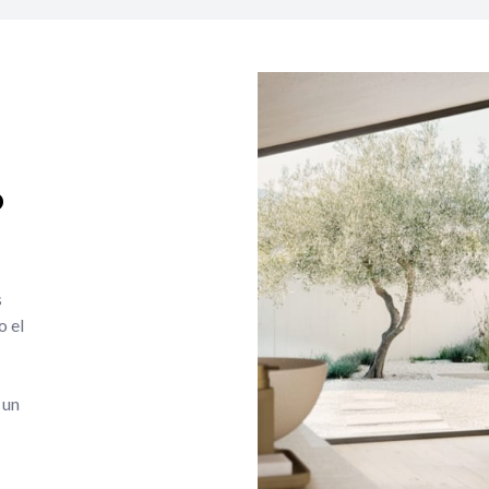
o
s
o el
 un