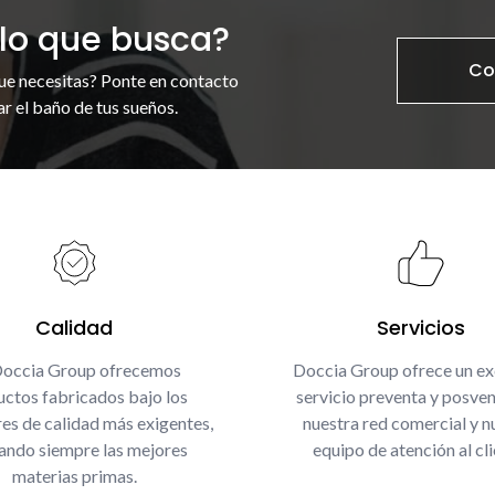
lo que busca?
Co
ue necesitas? Ponte en contacto
r el baño de tus sueños.
Calidad
Servicios
Doccia Group ofrecemos
Doccia Group ofrece un ex
ctos fabricados bajo los
servicio preventa y posven
es de calidad más exigentes,
nuestra red comercial y n
zando siempre las mejores
equipo de atención al cli
materias primas.