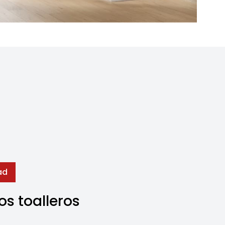
ad
s toalleros