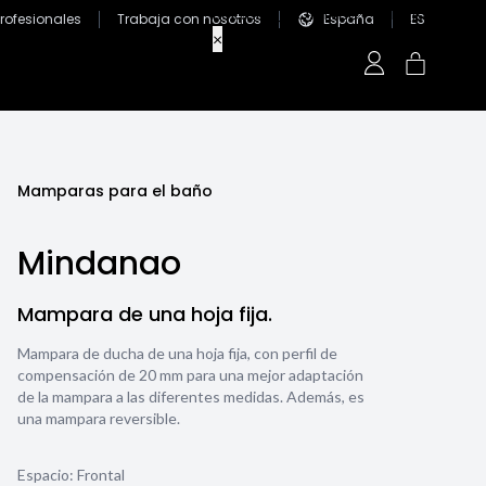
Profesionales
Trabaja con nosotros
España
ES
Mamparas para el baño
Mindanao
Mampara de una hoja fija.
Mampara de ducha de una hoja fija, con perfil de
compensación de 20 mm para una mejor adaptación
de la mampara a las diferentes medidas. Además, es
una mampara reversible.
Espacio: Frontal