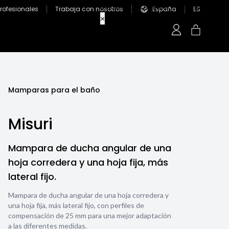
Profesionales
Trabaja con nosotros
España
ES
Mamparas para el baño
Misuri
Mampara de ducha angular de una
hoja corredera y una hoja fija, más
lateral fijo.
Mampara de ducha angular de una hoja corredera y
una hoja fija, más lateral fijo, con perfiles de
compensación de 25 mm para una mejor adaptación
a las diferentes medidas.