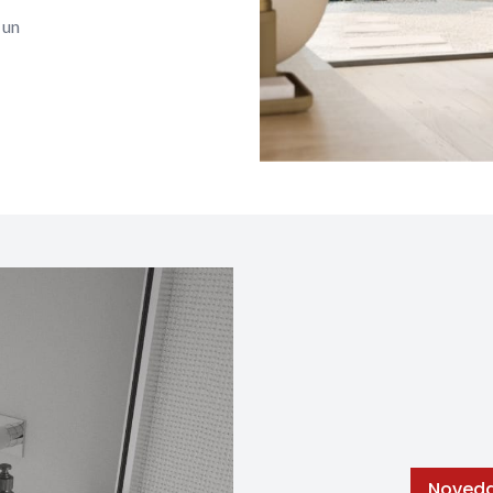
 un
Noved