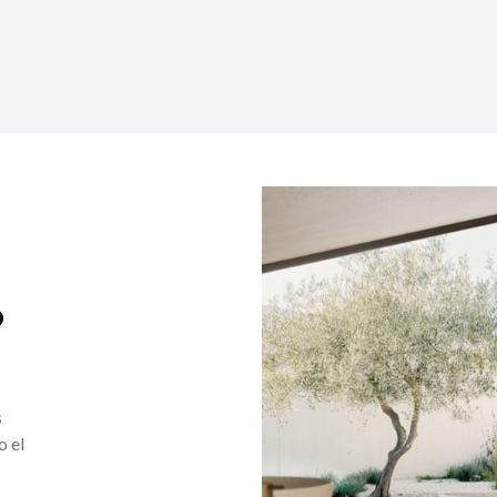
o
s
o el