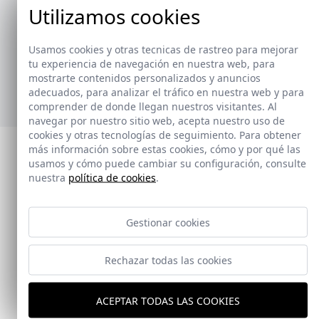
Utilizamos cookies
La colección de toalleros ha sido creada para
ofrecer soluciones prácticas y versátiles,
Usamos cookies y otras tecnicas de rastreo para mejorar
adaptándose a diferentes estilos y necesidades.
tu experiencia de navegación en nuestra web, para
mostrarte contenidos personalizados y anuncios
Ver nuevos toalleros
adecuados, para analizar el tráfico en nuestra web y para
comprender de donde llegan nuestros visitantes. Al
navegar por nuestro sitio web, acepta nuestro uso de
cookies y otras tecnologías de seguimiento. Para obtener
más información sobre estas cookies, cómo y por qué las
usamos y cómo puede cambiar su configuración, consulte
nuestra
política de cookies
.
Gestionar cookies
Rechazar todas las cookies
ACEPTAR TODAS LAS COOKIES