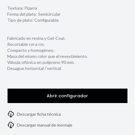
Textura:
Pizarra
Forma del plato:
Semicircular
Tipo de plato:
Configurable
Fabricado en resina y Gel-Coat.
Recortable cm a cm.
Compacto y homogéneo.
Masa del mismo color que el revestimiento.
Válvula sifónica en polipreno 90 mm.
Desague horizontal / vertical.
Abrir configurador
Descargar ficha técnica
Descargar manual de montaje