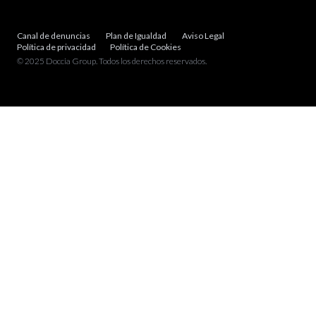
Canal de denuncias
Plan de Igualdad
Aviso Legal
Política de privacidad
Política de Cookies
© 2025 Doccia Group. Todos los derechos reservados.