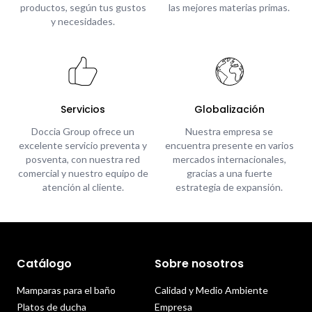
productos, según tus gustos
las mejores materias primas.
y necesidades.
Servicios
Globalización
Doccia Group ofrece un
Nuestra empresa se
excelente servicio preventa y
encuentra presente en varios
posventa, con nuestra red
mercados internacionales,
comercial y nuestro equipo de
gracias a una fuerte
atención al cliente.
estrategia de expansión.
Catálogo
Sobre nosotros
Mamparas para el baño
Calidad y Medio Ambiente
Platos de ducha
Empresa