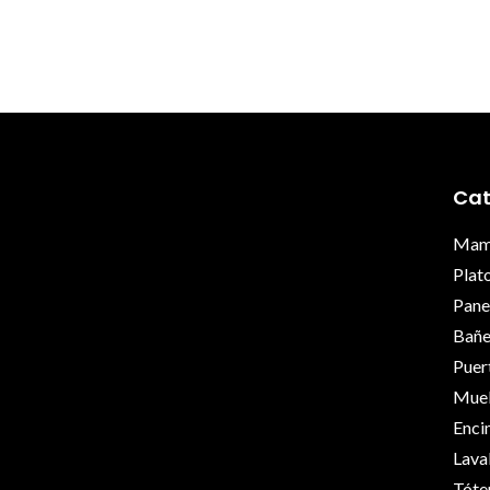
Cat
Mamp
Plat
Pane
Bañe
Puer
Mueb
Enci
Lava
Tót