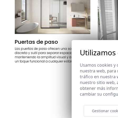
Puertas de paso
Las puertas de paso ofrecen una solución
Utilizamos
discreta y sutil para separar espacios,
manteniendo la amplitud visual y aportando
un toque funcional a cualquier estancia.
Usamos cookies y o
nuestra web, para 
tráfico en nuestra
nuestro sitio web,
obtener más infor
Mueble
cambiar su configu
Crea espaci
muebles Docc
acabados y 
Gestionar cook
de baño con