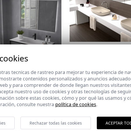
Encimeras
 cookies
Elige entre nuestra gama de encim
elegirlas con o sin seno y con o sin
otras características.
tras tecnicas de rastreo para mejorar tu experiencia de n
mostrarte contenidos personalizados y anuncios adecuados,
 web y para comprender de donde llegan nuestros visitantes
 acepta nuestro uso de cookies y otras tecnologías de segui
mación sobre estas cookies, cómo y por qué las usamos y
s de baño
ración, consulte nuestra
política de cookies
.
os únicos con nuestra gama de
ia, disponibles en diferentes
opciones. Acompaña tu mueble
ies
Rechazar todas las cookies
ACEPTAR TO
 una de nuestras encimeras