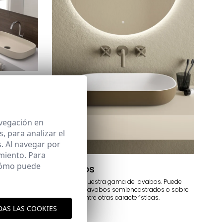
eras. Puede
 faldón entre
avegación en
 para analizar el
. Al navegar por
miento. Para
 cómo puede
Lavabos
Elige entre nuestra gama de lavabos. Puede
elegir entre lavabos semiencastrados o sobre
encimera entre otras características.
DAS LAS COOKIES