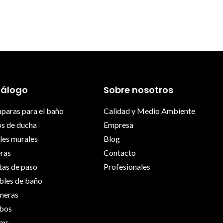
álogo
Sobre nosotros
aras para el baño
Calidad y Medio Ambiente
os de ducha
Empresa
les murales
Blog
ras
Contacto
tas de paso
Profesionales
les de baño
meras
bos
ems