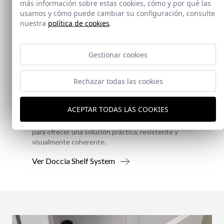
más información sobre estas cookies, cómo y por qué las
usamos y cómo puede cambiar su configuración, consulte
nuestra
política de cookies
.
Gestionar cookies
Novedad
Rechazar todas las cookies
Doccia Shelf System
ACEPTAR TODAS LAS COOKIES
Doccia presenta un conjunto que combina
mampara de ducha y armario de cristal, pensado
para ofrecer una solución práctica, resistente y
visualmente coherente.
Ver Doccia Shelf System